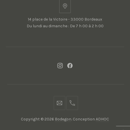
14
place
14 place de la Victoire - 33000 Bordeaux
de
Du lundi au dimanche : De 7 h 00 à 2 h 00
la
Victoire
-
33000
Bordeaux
New
New
Window
Window
contact@bodegon.fr
05
56
Copyright © 2026
Bodegon
. Conception
ADHOC
94
74
WordPress