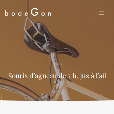
CLO
NAVIG
(ES
PLATS
Souris d’agneau de 7 h, jus à l’ail