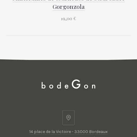
Gorgonzola
19,00 €
14
place
14 place de la Victoire - 33000 Bordeaux
de