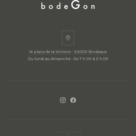
14
place
14 place de la Victoire - 33000 Bordeaux
de
Du lundi au dimanche : De 7 h 00 à 2 h 00
la
Victoire
-
33000
Bordeaux
New
New
Window
Window