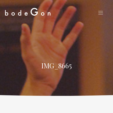
CLO
NAVIG
(ES
IMG_8665