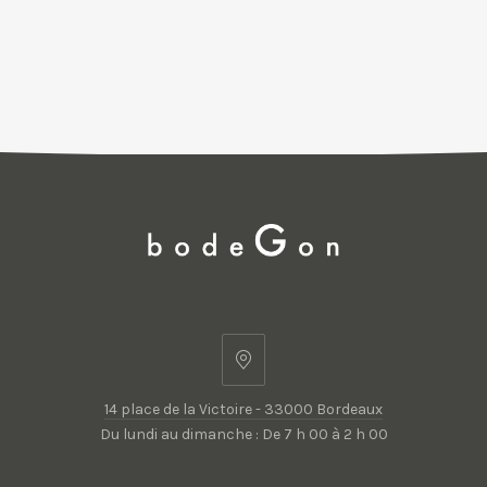
14
place
14 place de la Victoire - 33000 Bordeaux
de
Du lundi au dimanche : De 7 h 00 à 2 h 00
la
Victoire