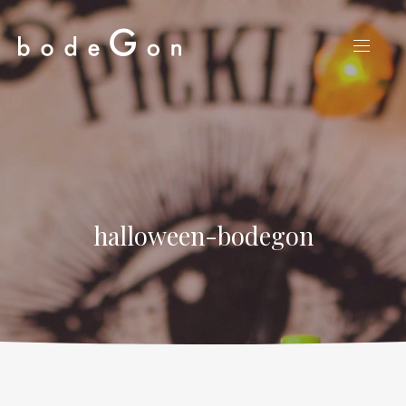
CLO
NAVIG
(ES
halloween-bodegon