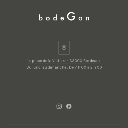
14
place
14 place de la Victoire - 33000 Bordeaux
de
Du lundi au dimanche : De 7 h 00 à 2 h 00
la
Victoire
-
33000
Bordeaux
New
New
Window
Window