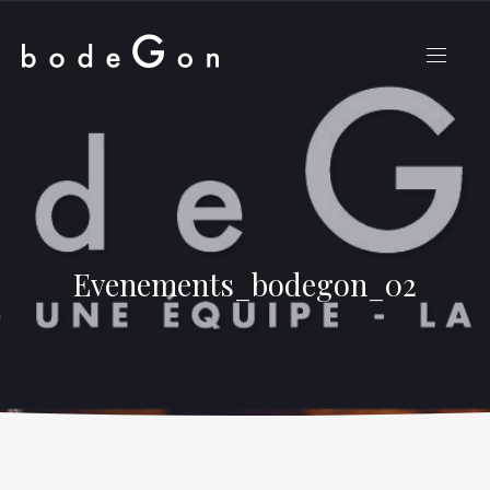
CLO
NAVIG
(ES
Evenements_bodegon_02