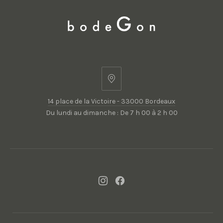
14
place
14 place de la Victoire - 33000 Bordeaux
de
Du lundi au dimanche : De 7 h 00 à 2 h 00
la
Victoire
-
33000
Bordeaux
New
New
Window
Window