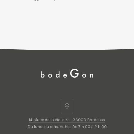
14
place
14 place de la Victoire - 33000 Bordeaux
de
Du lundi au dimanche : De 7 h 00 à 2 h 00
la