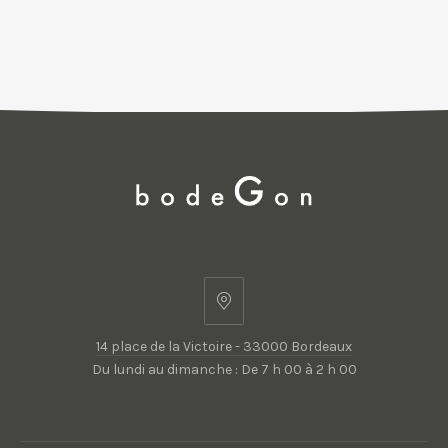
14
place
14 place de la Victoire - 33000 Bordeaux
de
Du lundi au dimanche : De 7 h 00 à 2 h 00
la
Victoire
-