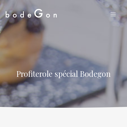
CLO
NAVIG
(ES
Profiterole spécial Bodegon