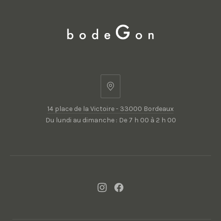
14
place
14 place de la Victoire - 33000 Bordeaux
de
Du lundi au dimanche : De 7 h 00 à 2 h 00
la
Victoire
-
33000
Bordeaux
New
New
Window
Window