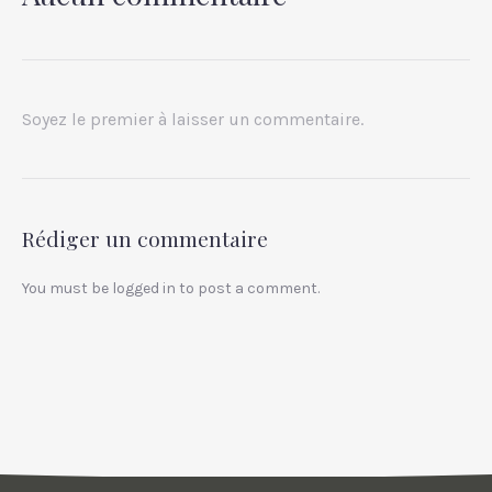
PREVIOUS
NEX
Soyez le premier à laisser un commentaire.
Rédiger un commentaire
You must be
logged in
to post a comment.