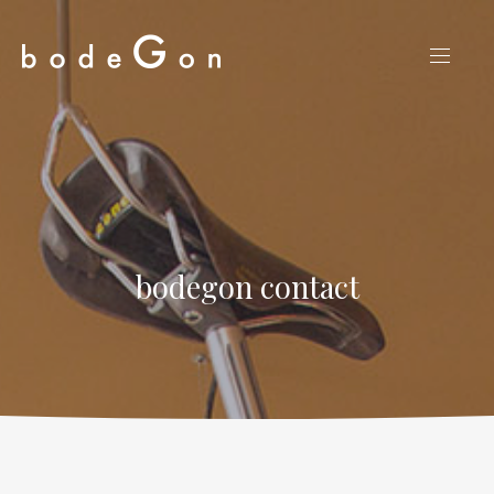
CLO
NAVIG
(ES
bodegon contact