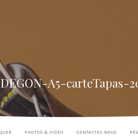
DEGON-A5-carteTapas-2
NQUER
PHOTOS & VIDÉO
CONTACTEZ-NOUS
RÉS