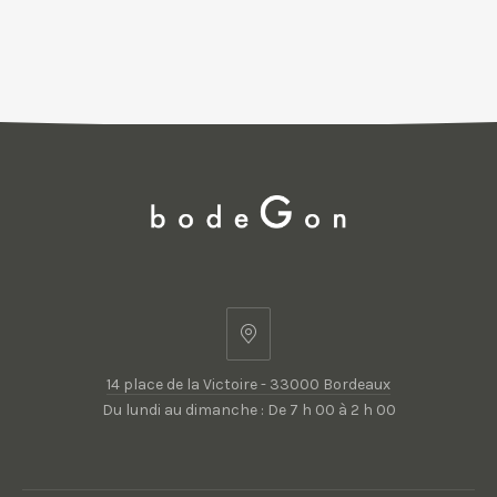
14
place
14 place de la Victoire - 33000 Bordeaux
de
Du lundi au dimanche : De 7 h 00 à 2 h 00
la
Victoire
-