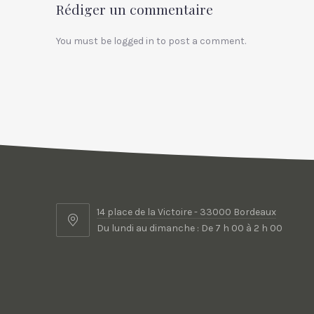
Rédiger un commentaire
You must be
logged in
to post a comment.
14 place de la Victoire - 33000 Bordeaux
14
Du lundi au dimanche : De 7 h 00 à 2 h 00
place
de
la
Victoire
WordPress
-
Theme