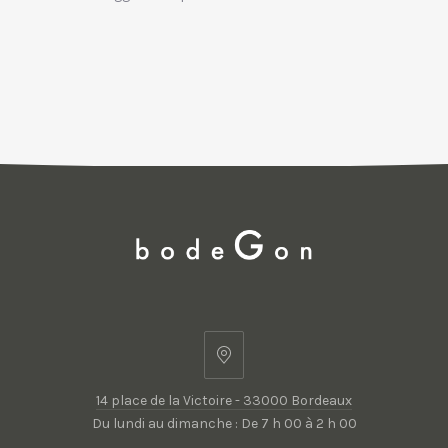
14
place
14 place de la Victoire - 33000 Bordeaux
de
Du lundi au dimanche : De 7 h 00 à 2 h 00
la