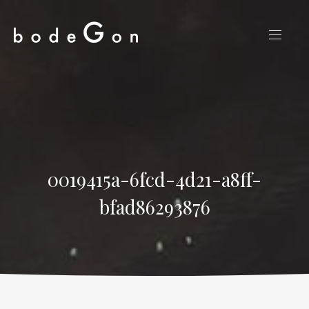
CLO
NAVIG
(ES
0019415a-6fcd-4d21-a8ff-
bfad86293876