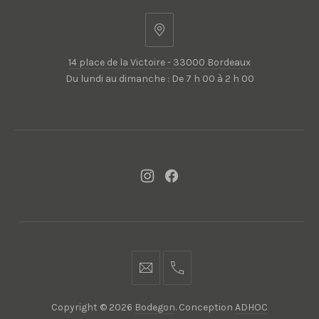
14
place
14 place de la Victoire - 33000 Bordeaux
de
Du lundi au dimanche : De 7 h 00 à 2 h 00
la
Victoire
-
33000
Bordeaux
New
New
Window
Window
contact@bodegon.fr
05
56
Copyright © 2026
Bodegon
. Conception
ADHOC
94