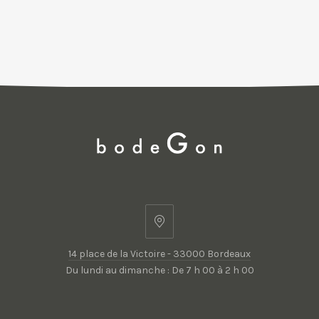
14
place
14 place de la Victoire - 33000 Bordeaux
de
Du lundi au dimanche : De 7 h 00 à 2 h 00
la
Victoire
-