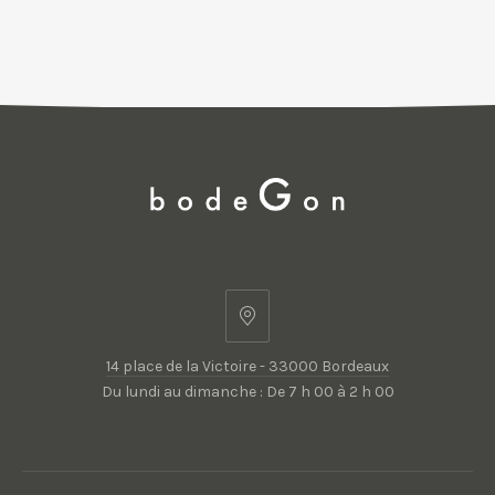
14
place
14 place de la Victoire - 33000 Bordeaux
de
Du lundi au dimanche : De 7 h 00 à 2 h 00
la
Victoire
-
33000