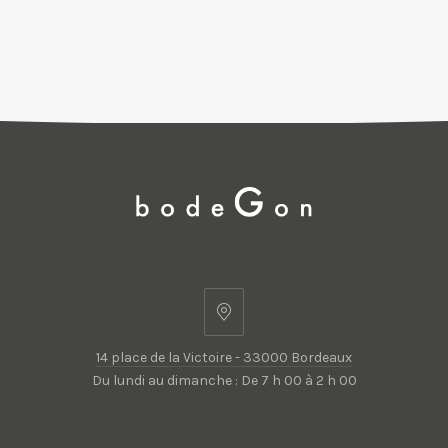
14
place
14 place de la Victoire - 33000 Bordeaux
de
Du lundi au dimanche : De 7 h 00 à 2 h 00
la
Victoire
-