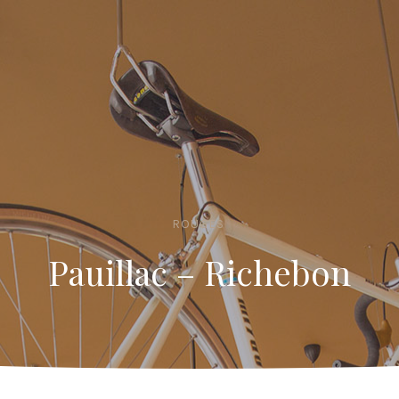
ROUGES
Pauillac – Richebon