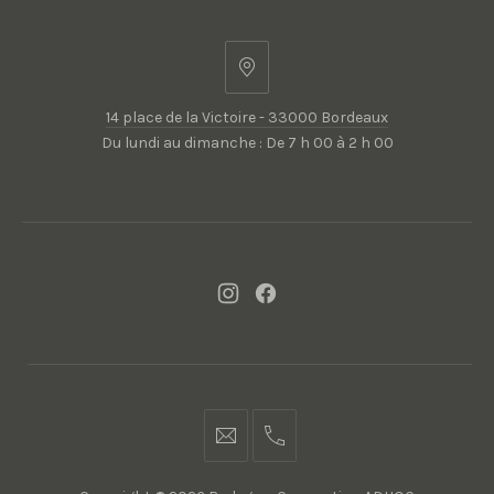
14
place
14 place de la Victoire - 33000 Bordeaux
de
Du lundi au dimanche : De 7 h 00 à 2 h 00
la
Victoire
-
33000
Bordeaux
New
New
Window
Window
contact@bodegon.fr
05
56