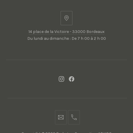
14
place
14 place de la Victoire - 33000 Bordeaux
de
Du lundi au dimanche : De 7 h 00 à 2 h 00
la
Victoire
-
33000
Bordeaux
New
New
Window
Window
contact@bodegon.fr
05
56