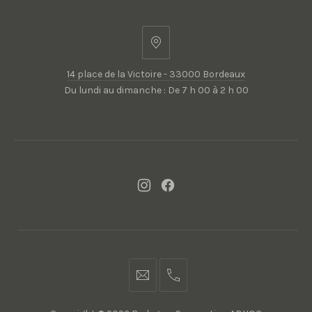
14
place
14 place de la Victoire - 33000 Bordeaux
de
Du lundi au dimanche : De 7 h 00 à 2 h 00
la
Victoire
-
33000
Bordeaux
New
New
Window
Window
contact@bodegon.fr
05
56